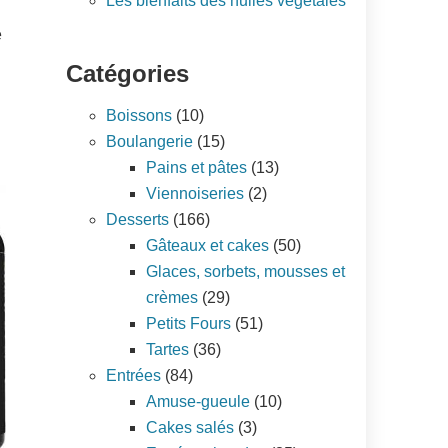
Les bienfaits des huiles végétales
e
Catégories
Boissons
(10)
Boulangerie
(15)
Pains et pâtes
(13)
Viennoiseries
(2)
Desserts
(166)
Gâteaux et cakes
(50)
Glaces, sorbets, mousses et
crèmes
(29)
Petits Fours
(51)
Tartes
(36)
Entrées
(84)
Amuse-gueule
(10)
Cakes salés
(3)