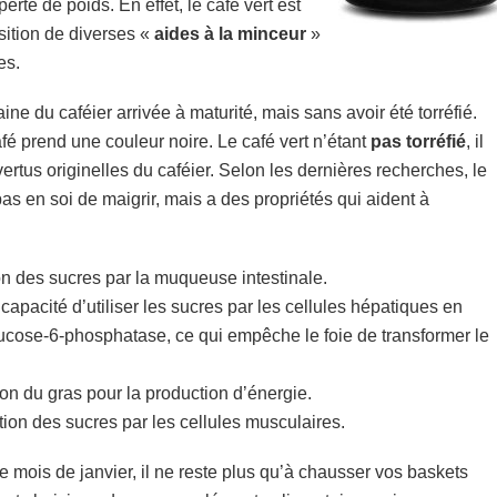
erte de poids. En effet, le café vert est
sition de diverses «
aides à la minceur
»
es.
aine du caféier arrivée à maturité, mais sans avoir été torréfié.
afé prend une couleur noire. Le café vert n’étant
pas torréfié
, il
ertus originelles du caféier. Selon les dernières recherches, le
as en soi de maigrir, mais a des propriétés qui aident à
ion des sucres par la muqueuse intestinale.
a capacité d’utiliser les sucres par les cellules hépatiques en
ucose-6-phosphatase, ce qui empêche le foie de transformer le
tion du gras pour la production d’énergie.
sation des sucres par les cellules musculaires.
 mois de janvier, il ne reste plus qu’à chausser vos baskets