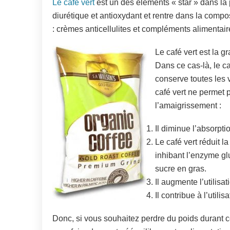
Le café vert
est un des éléments « star » dans la p
diurétique et antioxydant et rentre dans la compo
: crèmes anticellulites et compléments alimentair
Le café vert est la gr
Dans ce cas-là, le c
conserve toutes les v
café vert ne permet p
l’amaigrissement :
Il diminue l’absorpt
Le café vert réduit l
inhibant l’enzyme gl
sucre en gras.
Il augmente l’utilisa
Il contribue à l’utili
Donc, si vous souhaitez perdre du poids durant ce