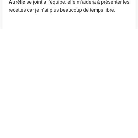
Aurélie
se joint à l’équipe, elle m’aidera à présenter les
recettes car je n’ai plus beaucoup de temps libre.
Articles du blog
Arômes alimentaires : naturels ou artificiels, que
choisir ?
Cuisiner un rôti de porc avec la cuisson lente
Recettes anti-gaspillage avec les restes de
légumes
Alternatives saines aux plats traditionnels d’hiver
Régime 1200 calories : perdez du poids
efficacement
Comment utiliser l’herbe à curry en cuisine
Les bienfaits des huiles végétales