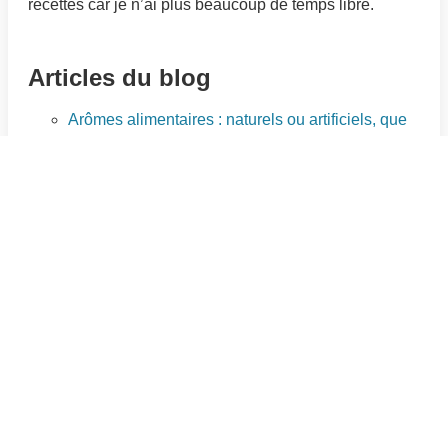
recettes car je n’ai plus beaucoup de temps libre.
Articles du blog
Arômes alimentaires : naturels ou artificiels, que
choisir ?
Cuisiner un rôti de porc avec la cuisson lente
Recettes anti-gaspillage avec les restes de
légumes
Alternatives saines aux plats traditionnels d’hiver
Régime 1200 calories : perdez du poids
efficacement
Comment utiliser l’herbe à curry en cuisine
Les bienfaits des huiles végétales
Catégories