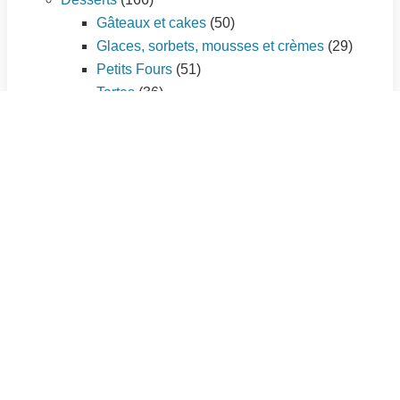
Gâteaux et cakes
(50)
Glaces, sorbets, mousses et crèmes
(29)
Petits Fours
(51)
Tartes
(36)
Entrées
(84)
Amuse-gueule
(10)
Cakes salés
(3)
Entrées chaudes
(35)
Entrées froides
(25)
Tartes salées
(11)
Plat principal
(195)
Légumes
(56)
Pâtes et riz
(21)
Pizzas
(7)
Poissons et fruits de mer
(33)
Quiches et tourtes
(9)
Sauces
(3)