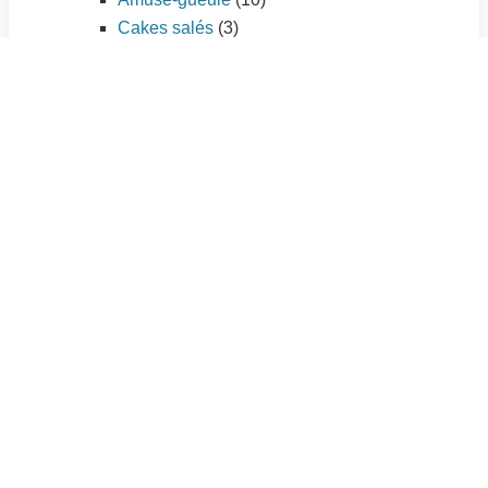
Cakes salés
(3)
Entrées chaudes
(35)
Entrées froides
(25)
Tartes salées
(11)
Plat principal
(195)
Légumes
(56)
Pâtes et riz
(21)
Pizzas
(7)
Poissons et fruits de mer
(33)
Quiches et tourtes
(9)
Sauces
(3)
Viandes
(66)