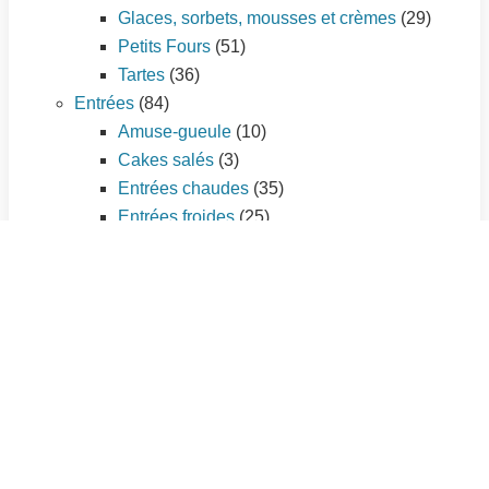
Glaces, sorbets, mousses et crèmes
(29)
Petits Fours
(51)
Tartes
(36)
Entrées
(84)
Amuse-gueule
(10)
Cakes salés
(3)
Entrées chaudes
(35)
Entrées froides
(25)
Tartes salées
(11)
Plat principal
(195)
Légumes
(56)
Pâtes et riz
(21)
Pizzas
(7)
Poissons et fruits de mer
(33)
Quiches et tourtes
(9)
Sauces
(3)
Viandes
(66)