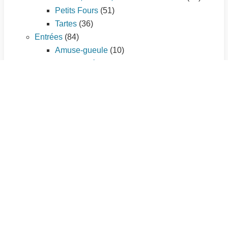
Petits Fours
(51)
Tartes
(36)
Entrées
(84)
Amuse-gueule
(10)
Cakes salés
(3)
Entrées chaudes
(35)
Entrées froides
(25)
Tartes salées
(11)
Plat principal
(195)
Légumes
(56)
Pâtes et riz
(21)
Pizzas
(7)
Poissons et fruits de mer
(33)
Quiches et tourtes
(9)
Sauces
(3)
Viandes
(66)