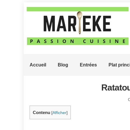
Accueil
Blog
Entrées
Plat princ
Ratatou
C
Contenu
[
Afficher
]