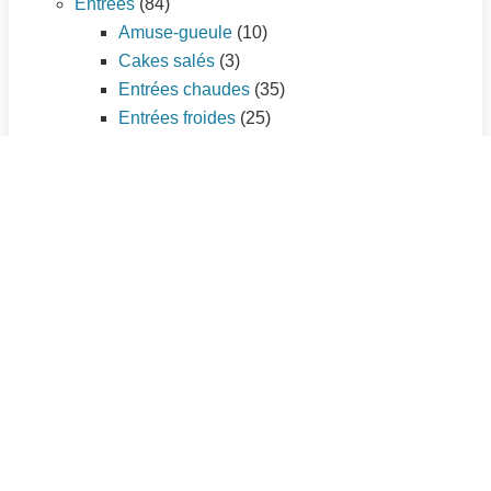
Entrées
(84)
Amuse-gueule
(10)
Cakes salés
(3)
Entrées chaudes
(35)
Entrées froides
(25)
Tartes salées
(11)
Plat principal
(195)
Légumes
(56)
Pâtes et riz
(21)
Pizzas
(7)
Poissons et fruits de mer
(33)
Quiches et tourtes
(9)
Sauces
(3)
Viandes
(66)