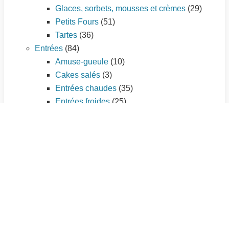
Glaces, sorbets, mousses et crèmes
(29)
Petits Fours
(51)
Tartes
(36)
Entrées
(84)
Amuse-gueule
(10)
Cakes salés
(3)
Entrées chaudes
(35)
Entrées froides
(25)
Tartes salées
(11)
Plat principal
(195)
Légumes
(56)
Pâtes et riz
(21)
Pizzas
(7)
Poissons et fruits de mer
(33)
Quiches et tourtes
(9)
Sauces
(3)
Viandes
(66)