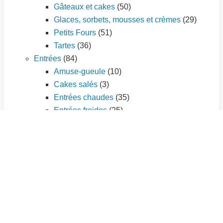
Gâteaux et cakes
(50)
Glaces, sorbets, mousses et crèmes
(29)
Petits Fours
(51)
Tartes
(36)
Entrées
(84)
Amuse-gueule
(10)
Cakes salés
(3)
Entrées chaudes
(35)
Entrées froides
(25)
Tartes salées
(11)
Plat principal
(195)
Légumes
(56)
Pâtes et riz
(21)
Pizzas
(7)
Poissons et fruits de mer
(33)
Quiches et tourtes
(9)
Sauces
(3)