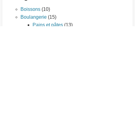
Boissons
(10)
Boulangerie
(15)
Pains et pâtes
(13)
Viennoiseries
(2)
Desserts
(166)
Gâteaux et cakes
(50)
Glaces, sorbets, mousses et crèmes
(29)
Petits Fours
(51)
Tartes
(36)
Entrées
(84)
Amuse-gueule
(10)
Cakes salés
(3)
Entrées chaudes
(35)
Entrées froides
(25)
Tartes salées
(11)
Plat principal
(195)
Légumes
(56)