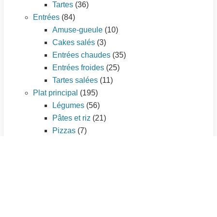
Tartes
(36)
Entrées
(84)
Amuse-gueule
(10)
Cakes salés
(3)
Entrées chaudes
(35)
Entrées froides
(25)
Tartes salées
(11)
Plat principal
(195)
Légumes
(56)
Pâtes et riz
(21)
Pizzas
(7)
Poissons et fruits de mer
(33)
Quiches et tourtes
(9)
Sauces
(3)
Viandes
(66)