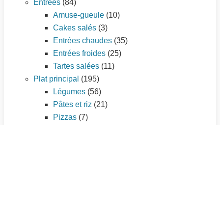
Entrées
(84)
Amuse-gueule
(10)
Cakes salés
(3)
Entrées chaudes
(35)
Entrées froides
(25)
Tartes salées
(11)
Plat principal
(195)
Légumes
(56)
Pâtes et riz
(21)
Pizzas
(7)
Poissons et fruits de mer
(33)
Quiches et tourtes
(9)
Sauces
(3)
Viandes
(66)