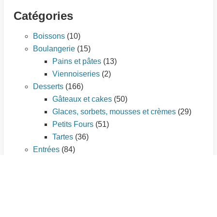
Catégories
Boissons
(10)
Boulangerie
(15)
Pains et pâtes
(13)
Viennoiseries
(2)
Desserts
(166)
Gâteaux et cakes
(50)
Glaces, sorbets, mousses et crèmes
(29)
Petits Fours
(51)
Tartes
(36)
Entrées
(84)
Amuse-gueule
(10)
Cakes salés
(3)
Entrées chaudes
(35)
Entrées froides
(25)
Tartes salées
(11)