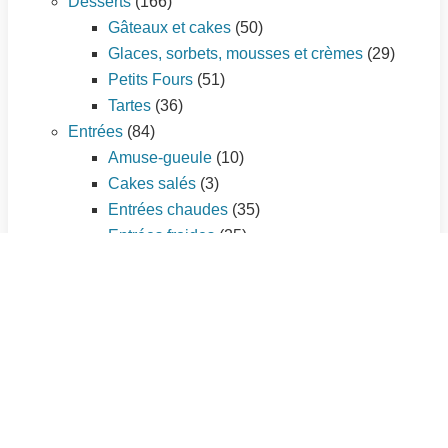
Desserts
(166)
Gâteaux et cakes
(50)
Glaces, sorbets, mousses et crèmes
(29)
Petits Fours
(51)
Tartes
(36)
Entrées
(84)
Amuse-gueule
(10)
Cakes salés
(3)
Entrées chaudes
(35)
Entrées froides
(25)
Tartes salées
(11)
Plat principal
(195)
Légumes
(56)
Pâtes et riz
(21)
Pizzas
(7)
Poissons et fruits de mer
(33)
Quiches et tourtes
(9)
Sauces
(3)