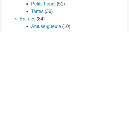
Petits Fours
(51)
Tartes
(36)
Entrées
(84)
Amuse-gueule
(10)
Cakes salés
(3)
Entrées chaudes
(35)
Entrées froides
(25)
Tartes salées
(11)
Plat principal
(195)
Légumes
(56)
Pâtes et riz
(21)
Pizzas
(7)
Poissons et fruits de mer
(33)
Quiches et tourtes
(9)
Sauces
(3)
Viandes
(66)