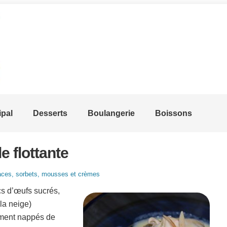
ipal
Desserts
Boulangerie
Boissons
le flottante
aces, sorbets, mousses et crèmes
cs d’œufs sucrés,
la neige)
ment nappés de