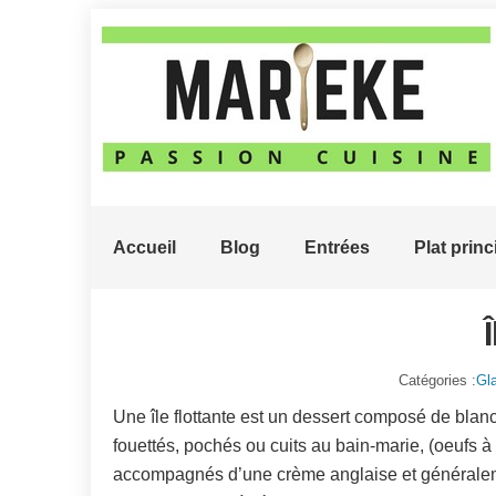
Accueil
Blog
Entrées
Plat princ
Î
Catégories :
Gl
Une île flottante est un dessert composé de blan
fouettés, pochés ou cuits au bain-marie, (oeufs à 
accompagnés d’une crème anglaise et générale