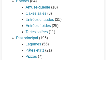
Entrées
(84)
Amuse-gueule
(10)
Cakes salés
(3)
Entrées chaudes
(35)
Entrées froides
(25)
Tartes salées
(11)
Plat principal
(195)
Légumes
(56)
Pâtes et riz
(21)
Pizzas
(7)
Poissons et fruits de mer
(33)
Quiches et tourtes
(9)
Sauces
(3)
Viandes
(66)