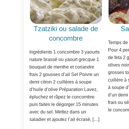
Tzatziki ou salade de
Sa
concombre
Temps de 
Pour 4 pe
Ingrédients 1 concombre 3 yaourts
de feta 2
nature brassé ou yaourt grecque 1
olives no
bouquet de menthe et coriandre
grosses t
frais 2 gousses d’ail Sel Poivre un
cuillère à
demi citron 2 cuillères à soupe
à soupe d’
d’huile d’olive Préparation Lavez,
d’un demi 
épluchez et râpez le concombre
frais ou 
puis faites le dégorger 15 minutes
le concom
avec du sel. Mettez dans un
saladier et ajoutez l’ail écrasé, […]