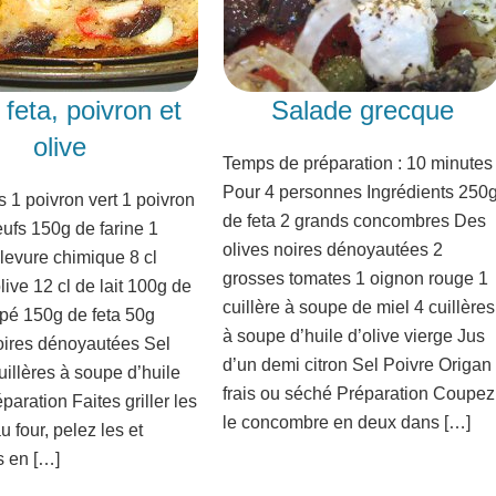
feta, poivron et
Salade grecque
olive
Temps de préparation : 10 minutes
Pour 4 personnes Ingrédients 250
s 1 poivron vert 1 poivron
de feta 2 grands concombres Des
ufs 150g de farine 1
olives noires dénoyautées 2
levure chimique 8 cl
grosses tomates 1 oignon rouge 1
olive 12 cl de lait 100g de
cuillère à soupe de miel 4 cuillères
âpé 150g de feta 50g
à soupe d’huile d’olive vierge Jus
noires dénoyautées Sel
d’un demi citron Sel Poivre Origan
uillères à soupe d’huile
frais ou séché Préparation Coupez
paration Faites griller les
le concombre en deux dans […]
u four, pelez les et
s en […]