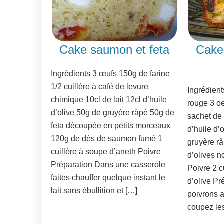
Cake saumon et feta
Cake 
Ingrédients 3 œufs 150g de farine
1/2 cuillère à café de levure
Ingrédient
chimique 10cl de lait 12cl d’huile
rouge 3 oe
d’olive 50g de gruyère râpé 50g de
sachet de 
feta découpée en petits morceaux
d’huile d’
120g de dés de saumon fumé 1
gruyère r
cuillère à soupe d’aneth Poivre
d’olives 
Préparation Dans une casserole
Poivre 2 c
faites chauffer quelque instant le
d’olive Pré
lait sans ébullition et […]
poivrons a
coupez le