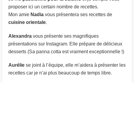
proposer ici un certain nombre de recettes.
Mon amie
Nadia
vous présentera ses recettes de
cuisine orientale
.
Alexandra
vous présente ses magnifiques
présentations sur Instagram. Elle prépare de délicieux
desserts (Sa panna cotta est vraiment exceptionnelle !)
Aurélie
se joint à l’équipe, elle m’aidera à présenter les
recettes car je n’ai plus beaucoup de temps libre.
Articles du blog
Arômes alimentaires : naturels ou artificiels, que
choisir ?
Cuisiner un rôti de porc avec la cuisson lente
Recettes anti-gaspillage avec les restes de